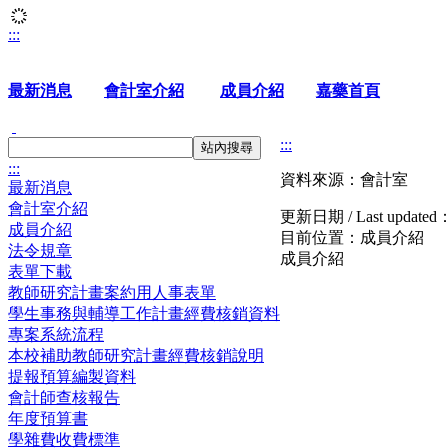
:::
最新消息
會計室介紹
成員介紹
嘉藥首頁
:::
站內搜尋
:::
資料來源：會計室
最新消息
會計室介紹
更新日期 / Last updated
成員介紹
目前位置：
成員介紹
法令規章
成員介紹
表單下載
教師研究計畫案約用人事表單
學生事務與輔導工作計畫經費核銷資料
專案系統流程
本校補助教師研究計畫經費核銷說明
提報預算編製資料
會計師查核報告
年度預算書
學雜費收費標準