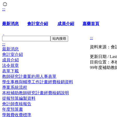
:::
最新消息
會計室介紹
成員介紹
嘉藥首頁
:::
站內搜尋
:::
資料來源：會
最新消息
會計室介紹
更新日期 / Last 
成員介紹
目前位置：
本
法令規章
99年度補助
表單下載
教師研究計畫案約用人事表單
學生事務與輔導工作計畫經費核銷資料
專案系統流程
本校補助教師研究計畫經費核銷說明
提報預算編製資料
會計師查核報告
年度預算書
學雜費收費標準