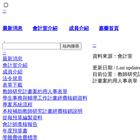
:::
最新消息
會計室介紹
成員介紹
嘉藥首頁
:::
站內搜尋
:::
資料來源：會計室
最新消息
會計室介紹
更新日期 / Last updat
成員介紹
目前位置：
教師研究
法令規章
計畫案約用人事表單
表單下載
教師研究計畫案約用人事表單
學生事務與輔導工作計畫經費核銷資料
專案系統流程
本校補助教師研究計畫經費核銷說明
提報預算編製資料
會計師查核報告
年度預算書
學雜費收費標準