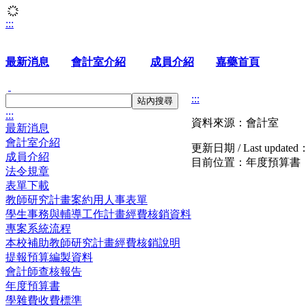
:::
最新消息
會計室介紹
成員介紹
嘉藥首頁
:::
站內搜尋
:::
資料來源：會計室
最新消息
會計室介紹
更新日期 / Last updated
成員介紹
目前位置：
年度預算書
法令規章
表單下載
教師研究計畫案約用人事表單
學生事務與輔導工作計畫經費核銷資料
專案系統流程
本校補助教師研究計畫經費核銷說明
提報預算編製資料
會計師查核報告
年度預算書
學雜費收費標準