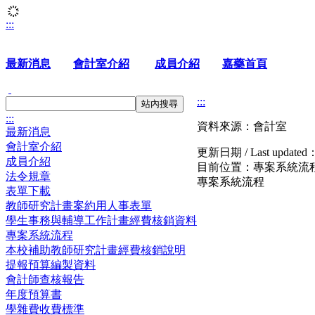
:::
最新消息
會計室介紹
成員介紹
嘉藥首頁
:::
站內搜尋
:::
資料來源：會計室
最新消息
會計室介紹
更新日期 / Last updated
成員介紹
目前位置：
專案系統流
法令規章
專案系統流程
表單下載
教師研究計畫案約用人事表單
學生事務與輔導工作計畫經費核銷資料
專案系統流程
本校補助教師研究計畫經費核銷說明
提報預算編製資料
會計師查核報告
年度預算書
學雜費收費標準