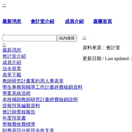
:::
最新消息
會計室介紹
成員介紹
嘉藥首頁
:::
站內搜尋
:::
資料來源：會計室
最新消息
會計室介紹
更新日期 / Last updated
成員介紹
法令規章
表單下載
教師研究計畫案約用人事表單
學生事務與輔導工作計畫經費核銷資料
專案系統流程
本校補助教師研究計畫經費核銷說明
提報預算編製資料
會計師查核報告
年度預算書
學雜費收費標準
財務資訊分析現金收支表